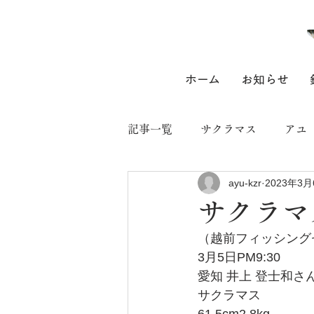
ホーム
お知らせ
記事一覧
サクラマス
アユ
ayu-kzr
2023年3月
サクラマ
（越前フィッシング
3月5日PM9:30
愛知 井上 登士和さ
サクラマス