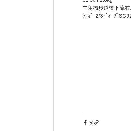
61.5cm2.8kg
中角橋歩道橋下流右
ｼｭｶﾞｰ2/3ﾃﾞｨｰﾌﾟSG