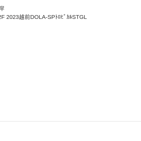
岸
92F 2023越前DOLA-SPﾄﾛﾋﾟｶﾙSTGL