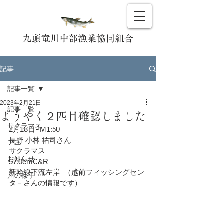
九頭竜川中部漁業協同組合
記事
記事一覧
2023年2月21日
記事一覧
ようやく２匹目確認しました
サクラマス
2月18日PM1:50
長野 小林 祐司さん
アユ
サクラマス
お知らせ
57.0cmC&R
新幹線下流左岸  （越前フィッシングセン
川の様子
タ－さんの情報です）