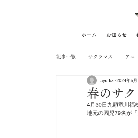
ホーム
お知らせ
記事一覧
サクラマス
アユ
ayu-kzr
2024年5月
春のサク
4月30日九頭竜川福
地元の園児79名が