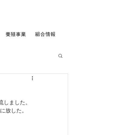
養殖事業
組合情報
放流しました。
川に放した。