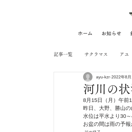
ホーム
お知らせ
記事一覧
サクラマス
アユ
ayu-kzr
2022年8月
河川の状
8月15日（月）午前
昨日、大野、勝山の
水位は平水より30
お盆の間は雨の予報