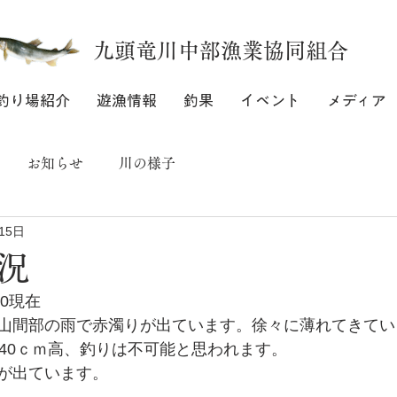
九頭竜川中部漁業協同組合
釣り場紹介
遊漁情報
釣果
イベント
メディア
お知らせ
川の様子
15日
況
10現在
山間部の雨で赤濁りが出ています。徐々に薄れてきてい
～40ｃｍ高、釣りは不可能と思われます。
が出ています。