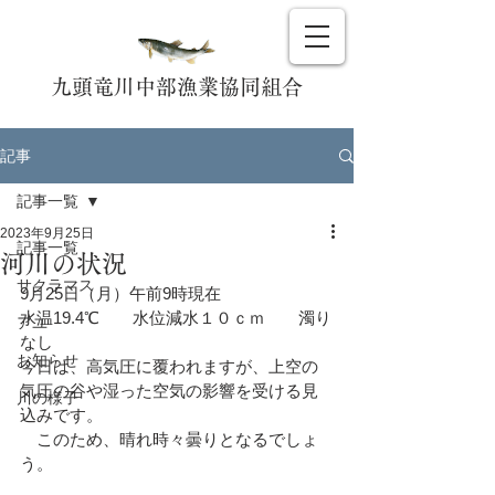
九頭竜川中部漁業協同組合
記事
記事一覧
2023年9月25日
記事一覧
河川の状況
サクラマス
9月25日（月）午前9時現在
水温19.4℃　　水位減水１０ｃｍ　　濁り
アユ
なし
お知らせ
今日は、高気圧に覆われますが、上空の
気圧の谷や湿った空気の影響を受ける見
川の様子
込みです。
　このため、晴れ時々曇りとなるでしょ
う。