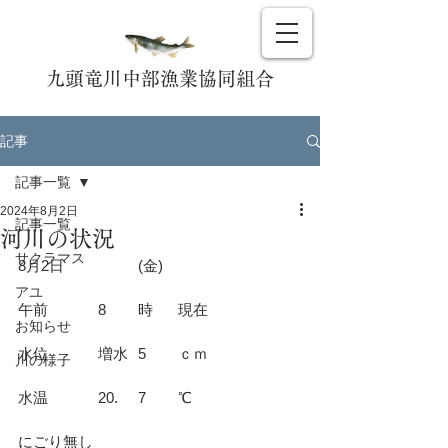
九頭竜川中部漁業協同組合
記事
記事一覧
2024年8月2日
記事一覧
河川の状況
サクラマス
8月2日		(金)				
アユ
午前		8	時	現在			
お知らせ
水位		増水	5	ｃｍ			
川の様子
水温		20.	7	℃			
にごり無し						