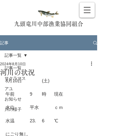
九頭竜川中部漁業協同組合
記事
記事一覧
2024年8月10日
記事一覧
河川の状況
サクラマス
8月10日		(土)				
アユ
午前		9	時	現在			
お知らせ
水位		平水		ｃｍ			
川の様子
水温		23.	6	℃			
にごり無し						