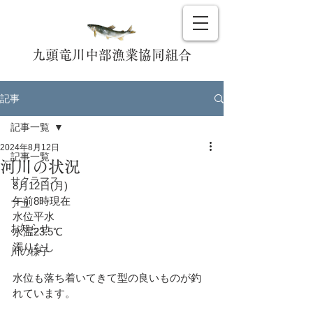
九頭竜川中部漁業協同組合
記事
記事一覧
2024年8月12日
記事一覧
河川の状況
サクラマス
8月12日(月)
午前8時現在
アユ
水位平水
お知らせ
水温23.5℃
濁りなし
川の様子
水位も落ち着いてきて型の良いものが釣
れています。