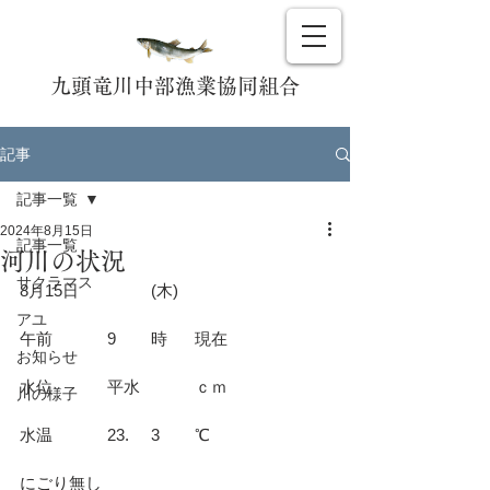
九頭竜川中部漁業協同組合
記事
記事一覧
2024年8月15日
記事一覧
河川の状況
サクラマス
8月15日		(木)				
アユ
午前		9	時	現在			
お知らせ
水位		平水		ｃｍ			
川の様子
水温		23.	3	℃			
にごり無し						