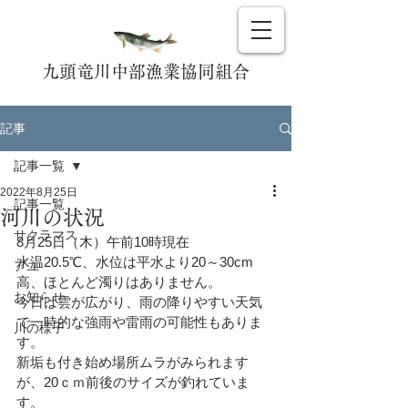
九頭竜川中部漁業協同組合
記事
記事一覧
2022年8月25日
記事一覧
河川の状況
サクラマス
8月25日（木）午前10時現在
水温20.5℃、水位は平水より20～30cm
アユ
高、ほとんど濁りはありません。
お知らせ
今日は雲が広がり、雨の降りやすい天気
で一時的な強雨や雷雨の可能性もありま
川の様子
す。
新垢も付き始め場所ムラがみられます
が、20ｃｍ前後のサイズが釣れていま
す。