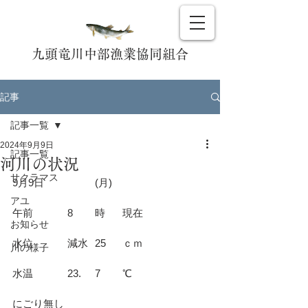
九頭竜川中部漁業協同組合
記事
記事一覧
2024年9月9日
記事一覧
河川の状況
サクラマス
9月9日		(月)				
アユ
午前		8	時	現在			
お知らせ
水位		減水	25	ｃｍ			
川の様子
水温		23.	7	℃			
にごり無し						