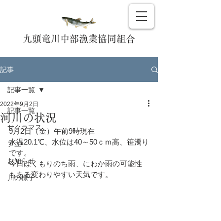
九頭竜川中部漁業協同組合
記事
記事一覧
2022年9月2日
記事一覧
河川の状況
サクラマス
9月2日（金）午前9時現在
水温20.1℃、水位は40～50ｃｍ高、笹濁り
アユ
です。
お知らせ
今日はくもりのち雨、にわか雨の可能性
もある変わりやすい天気です。
川の様子