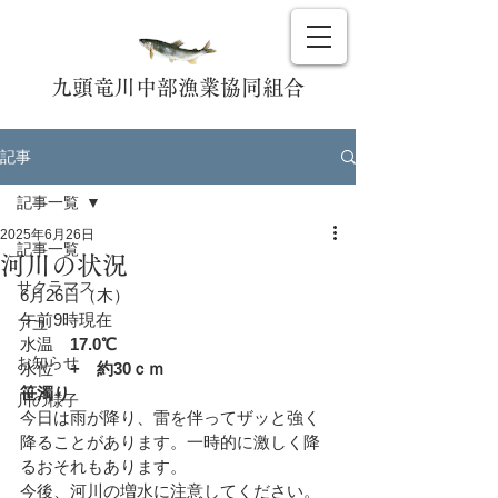
九頭竜川中部漁業協同組合
記事
記事一覧
2025年6月26日
記事一覧
河川の状況
サクラマス
6月26日（木）
午前9時現在
アユ
水温　
17.0℃
お知らせ
水位　
+　約30ｃｍ
笹濁り
川の様子
今日は雨が降り、雷を伴ってザッと強く
降ることがあります。一時的に激しく降
るおそれもあります。
今後、河川の増水に注意してください。