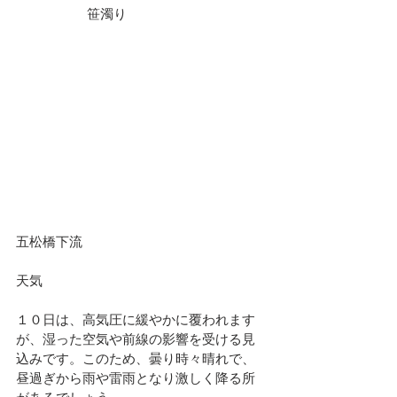
		笹濁り				
五松橋下流						
天気							
１０日は、高気圧に緩やかに覆われます
が、湿った空気や前線の影響を受ける見
込みです。このため、曇り時々晴れで、
昼過ぎから雨や雷雨となり激しく降る所