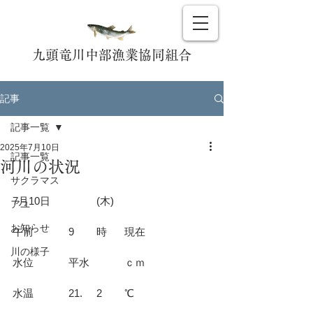
九頭竜川中部漁業協同組合
記事
記事一覧
2025年7月10日
記事一覧
河川の状況
サクラマス
7月10日		(木)				
アユ
お知らせ
午前		9	時	現在			
川の様子
水位		平水		ｃｍ			
水温		21.	2	℃			