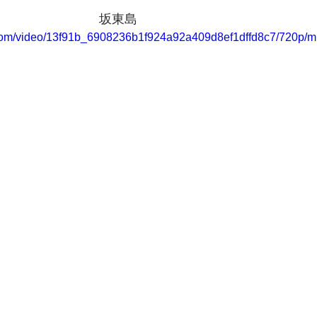
　　　　　　　　坂東島
ic.com/video/13f91b_6908236b1f924a92a409d8ef1dffd8c7/720p/m