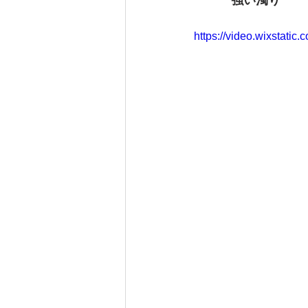
　　　強い濁り
　　　　　　　　　
https://video.wixstat