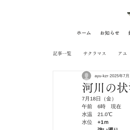
ホーム
お知らせ
記事一覧
サクラマス
アユ
ayu-kzr
2025年7月
河川の状
7月18日（金）
午前　6時　現在
水温　21.0℃
水位
　+1ｍ