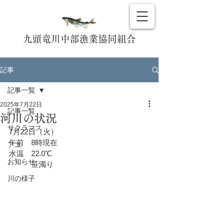
九頭竜川中部漁業協同組合
記事
記事一覧
2025年7月22日
記事一覧
河川の状況
サクラマス
7月22日（火）
午前　8時現在
アユ
水温　22.0℃
お知らせ
　　　笹濁り
川の様子