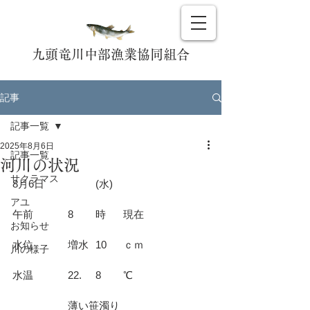
九頭竜川中部漁業協同組合
記事
記事一覧
2025年8月6日
記事一覧
河川の状況
サクラマス
8月6日		(水)				
アユ
午前		8	時	現在			
お知らせ
水位		増水	10	ｃｍ			
川の様子
水温		22.	8	℃			
		薄い笹濁り				