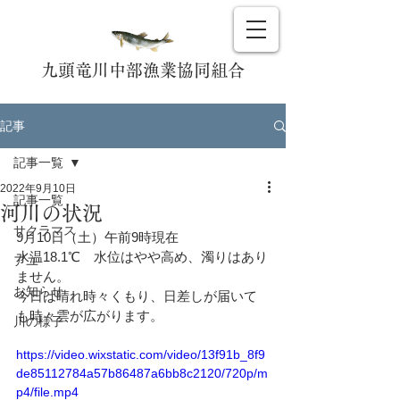
九頭竜川中部漁業協同組合
記事
記事一覧
2022年9月10日
記事一覧
河川の状況
サクラマス
9月10日（土）午前9時現在
水温18.1℃　水位はやや高め、濁りはあり
アユ
ません。
お知らせ
今日は晴れ時々くもり、日差しが届いて
も時々雲が広がります。
川の様子
https://video.wixstatic.com/video/13f91b_8f9
de85112784a57b86487a6bb8c2120/720p/m
p4/file.mp4