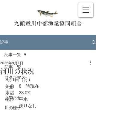
九頭竜川中部漁業協同組合
記事
記事一覧
2025年9月1日
記事一覧
河川の状況
サクラマス
9月1日（月）
午前　8　時現在
アユ
水温　23.0℃
お知らせ
水位　平水
　　　濁りなし
川の様子