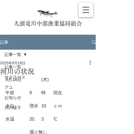
九頭竜川中部漁業協同組合
記事
記事一覧
2025年9月18日
記事一覧
河川の状況
サクラマス
9月18日		(木)				
アユ
午前		9	時	現在			
お知らせ
水位		増水	10	ｃｍ			
川の様子
水温		20.	3	℃			
		濁り無し				