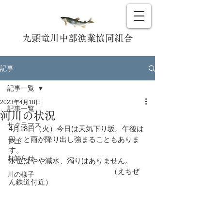
九頭竜川中部漁業協同組合
記事
記事一覧
2023年4月18日
記事一覧
河川の状況
サクラマス
4月18日（火）今日は天気下り坂。午後は
段々と雨が降り出し強まることもありま
アユ
す。
お知らせ
水位はやや減水、濁りはありません。
　　　　　　　　　　　　　　（えちぜ
川の様子
ん鉄道付近）