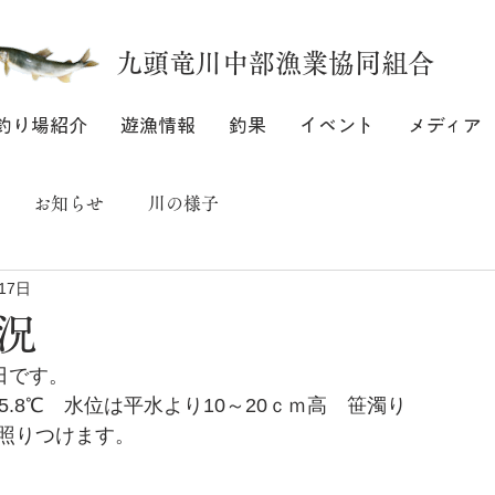
九頭竜川中部漁業協同組合
釣り場紹介
遊漁情報
釣果
イベント
メディア
お知らせ
川の様子
17日
況
日です。
5.8℃　水位は平水より10～20ｃｍ高　笹濁り
照りつけます。