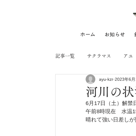
ホーム
お知らせ
記事一覧
サクラマス
アユ
ayu-kzr
2023年6月
河川の状
6月17日（土）解禁
午前8時現在　水温1
晴れて強い日差しが