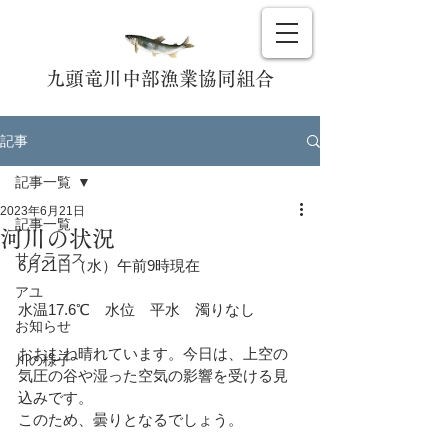
九頭竜川中部漁業協同組合
記事
記事一覧
2023年6月21日
記事一覧
河川の状況
サクラマス
6月21日（水）午前9時現在
アユ
水温17.6℃　水位　平水　濁りなし
お知らせ
おおむね晴れています。今日は、上空の
川の様子
気圧の谷や湿った空気の影響を受ける見
込みです。
このため、曇りとなるでしょう。