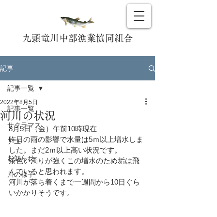
九頭竜川中部漁業協同組合
記事
記事一覧
2022年8月5日
記事一覧
河川の状況
サクラマス
8月5日（金）午前10時現在
昨日の雨の影響で水量は5ｍ以上増水しま
アユ
した。まだ2ｍ以上高い状況です。
お知らせ
茶色い濁りが強くこの増水のため垢は飛
んでいると思われます。
川の様子
河川が落ち着くまで一週間から10日ぐら
いかかりそうです。