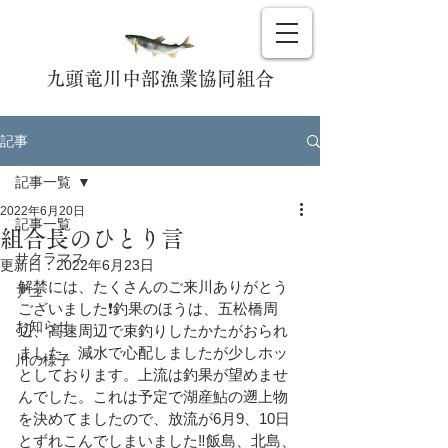
九頭竜川中部漁業協同組合
記事
記事一覧
2022年6月20日
記事一覧
組合長のひとり言
サクラマス
更新日：
2022年6月23日
解禁には、たくさんのご来川ありがとう
アユ
ございました❗釣果のほうは、五松橋周
お知らせ
辺、高速周辺で束釣りしたかたがおられ
ました。減水で心配しましたが少しホッ
川の様子
としております。上流は釣果が望めませ
んでした。これは予定で湖産鮎の遡上物
を決めてましたので、放流が6月9、10日
とずれこんでしまいました‼️飯島、北島、