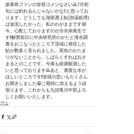
坂東島ファンの皆様ゴメンなさい🙇7月初
旬には釣れるんじゃないかな‼️と思ってお
ります。どうしても湖産遡上鮎(加温処理)
は放流したかった、私のわがままです😅
今、心配しておりますのが冷水病発生で
す❗解禁前日に中央研究所のかたと潜水調
査をおこなったところ下流域に発症した
鮎が数多く見られました。死魚のかたま
りがないことから、しばらくすればおさ
まるとのことです。今後も経過観測した
いと思っております🙇あと、適度な水が
ほしいところです❗皆様の思いもたくさん
お聞きしました😁ご期待に添えるよう頑
張ります。これからも九頭竜川中部よろ
しくお願いいたします。
アユ