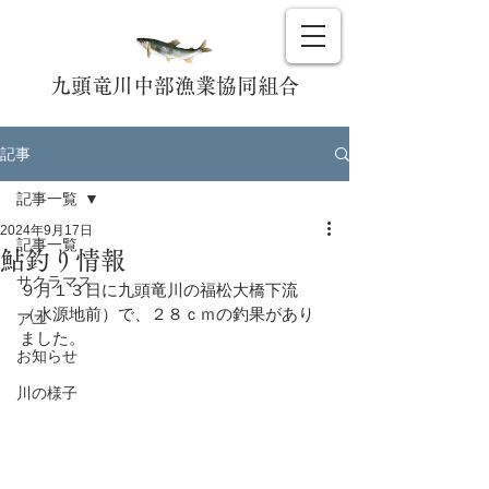
九頭竜川中部漁業協同組合
記事
記事一覧
2024年9月17日
記事一覧
鮎釣り情報
サクラマス
９月１３日に九頭竜川の福松大橋下流
（水源地前）で、２８ｃｍの釣果があり
アユ
ました。
お知らせ
川の様子