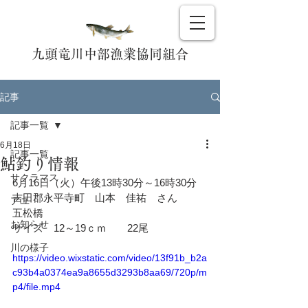
九頭竜川中部漁業協同組合
記事
記事一覧
6月18日
記事一覧
鮎釣り情報
サクラマス
6月16日（火）午後13時30分～16時30分
吉田郡永平寺町　山本　佳祐　さん
アユ
五松橋
お知らせ
サイズ　12～19ｃｍ　　22尾
川の様子
https://video.wixstatic.com/video/13f91b_b2a
c93b4a0374ea9a8655d3293b8aa69/720p/m
p4/file.mp4