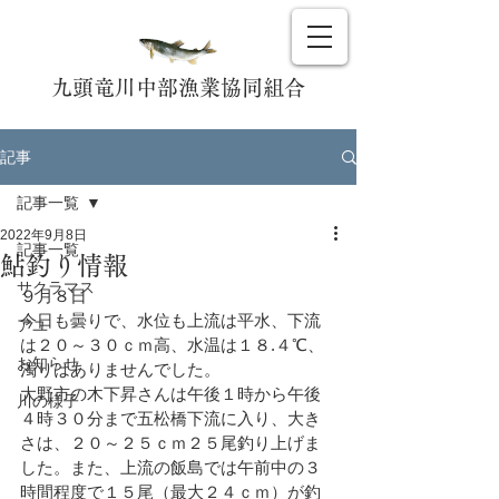
九頭竜川中部漁業協同組合
記事
記事一覧
2022年9月8日
記事一覧
鮎釣り情報
サクラマス
９月８日
今日も曇りで、水位も上流は平水、下流
アユ
は２０～３０ｃｍ高、水温は１８.４℃、
お知らせ
濁りはありませんでした。
大野市の木下昇さんは午後１時から午後
川の様子
４時３０分まで五松橋下流に入り、大き
さは、２０～２５ｃｍ２５尾釣り上げま
した。また、上流の飯島では午前中の３
時間程度で１５尾（最大２４ｃｍ）が釣