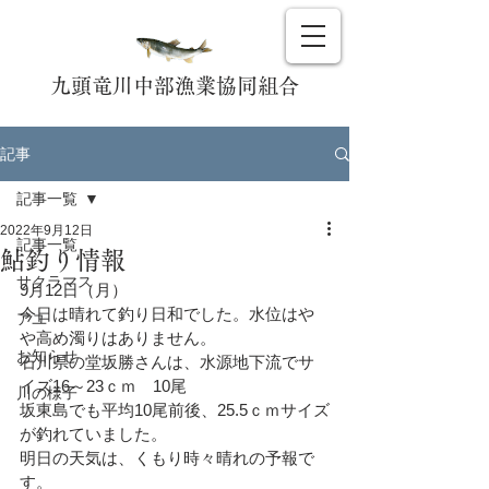
九頭竜川中部漁業協同組合
記事
記事一覧
2022年9月12日
記事一覧
鮎釣り情報
サクラマス
9月12日（月）
今日は晴れて釣り日和でした。水位はや
アユ
や高め濁りはありません。
お知らせ
石川県の堂坂勝さんは、水源地下流でサ
イズ16～23ｃｍ　10尾
川の様子
坂東島でも平均10尾前後、25.5ｃｍサイズ
が釣れていました。
明日の天気は、くもり時々晴れの予報で
す。