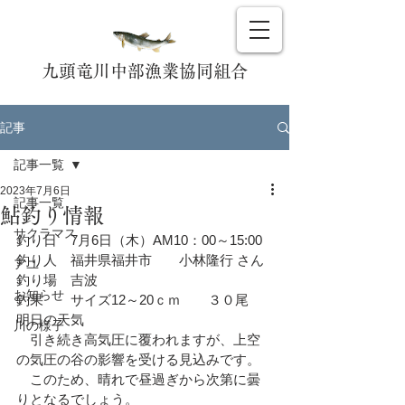
九頭竜川中部漁業協同組合
記事
記事一覧
2023年7月6日
記事一覧
鮎釣り情報
サクラマス
釣り日　7月6日（木）AM10：00～15:00
釣り人　福井県福井市　　小林隆行 さん
アユ
釣り場　吉波　　
お知らせ
釣果　　サイズ12～20ｃｍ　　３０尾
明日の天気
川の様子
　引き続き高気圧に覆われますが、上空
の気圧の谷の影響を受ける見込みです。
　このため、晴れで昼過ぎから次第に曇
りとなるでしょう。