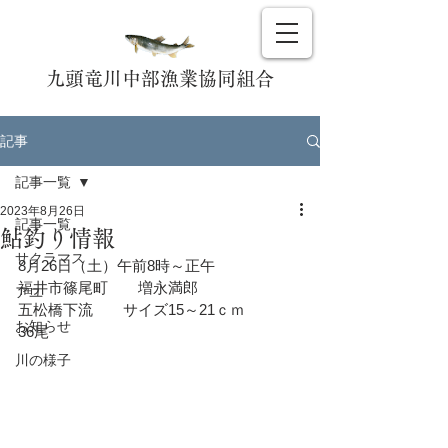
九頭竜川中部漁業協同組合
記事
記事一覧
2023年8月26日
記事一覧
鮎釣り情報
サクラマス
8月26日（土）午前8時～正午
福井市篠尾町　　増永満郎
アユ
五松橋下流　　サイズ15～21ｃｍ　　　
お知らせ
36尾
川の様子