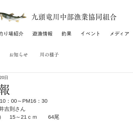
九頭竜川中部漁業協同組合
釣り場紹介
遊漁情報
釣果
イベント
メディア
お知らせ
川の様子
20日
報
0：00～PM16：30
井吉則さん
　15～21ｃｍ　　64尾