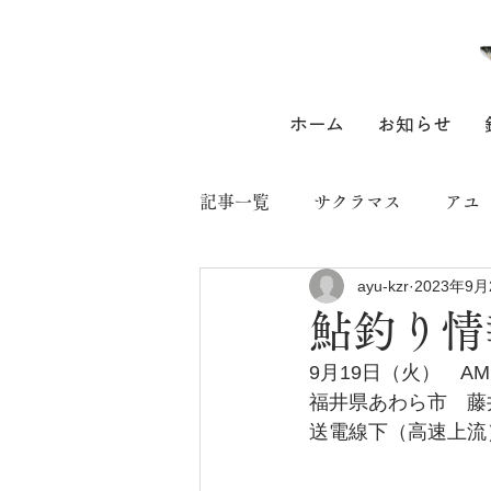
ホーム
お知らせ
記事一覧
サクラマス
アユ
ayu-kzr
2023年9月
鮎釣り情
9月19日（火）　AM1
福井県あわら市　藤
送電線下（高速上流）