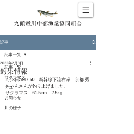
九頭竜川中部漁業協同組合
記事
記事一覧
2022年2月8日
記事一覧
釣果情報
サクラマス
2月8日AM7:50　新幹線下流右岸　京都 秀
ちゃんさんが釣り上げました。
アユ
サクラマス　61.5cm　2.5kg　
お知らせ
川の様子