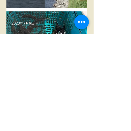
2023年7月6日
鮎釣り情報
96
/
134