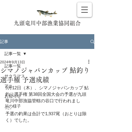
九頭竜川中部漁業協同組合
記事
記事一覧
2024年9月13日
記事一覧
シマノジャパンカップ 鮎釣り
サクラマス
選手権 予選成績
アユ
9月12日（木）、シマノジャパンカップ 鮎
釣り選手権 第38回全国大会の予選が九頭
お知らせ
竜川中部漁協管轄の谷口で行われまし
川の様子
た。
予選の釣果は合計で1,937尾（おとりは除
く）でした。