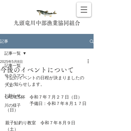
九頭竜川中部漁業協同組合
記事
記事一覧
2025年5月8日
記事一覧
今後のイベントについて
サクラマス
下記のイベントの日程が決まりましたの
でお知らせします。
アユ
お知らせ
LADIES杯　令和７年７月２７日（日）
　　　　　  予備日：令和７年８月１７日
川の様子
（日）
親子鮎釣り教室　令和７年８月９日
（土）