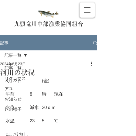
九頭竜川中部漁業協同組合
記事
記事一覧
2024年8月23日
記事一覧
河川の状況
サクラマス
8月23日		(金)				
アユ
午前		8	時	現在			
お知らせ
水位		減水	20ｃｍ			
川の様子
水温		23.	5	℃			
にごり無し						