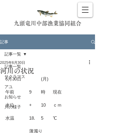
九頭竜川中部漁業協同組合
記事
記事一覧
2025年6月30日
記事一覧
河川の状況
サクラマス
6月30日		(月)				
アユ
午前		9	時	現在			
お知らせ
水位		+	10	ｃｍ			
川の様子
水温		18.	5	℃			
		薄濁り				