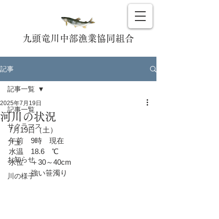
九頭竜川中部漁業協同組合
記事
記事一覧
2025年7月19日
記事一覧
河川の状況
サクラマス
7月19日（土）
午前　9時　現在
アユ
水温　18.6　℃
お知らせ
水位　＋30～40cm
　　　強い笹濁り
川の様子