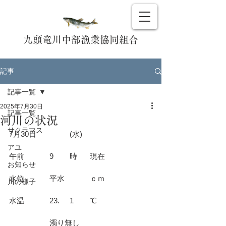
九頭竜川中部漁業協同組合
記事
記事一覧
2025年7月30日
記事一覧
河川の状況
サクラマス
7月30日		(水)				
アユ
午前		9	時	現在			
お知らせ
水位		平水		ｃｍ			
川の様子
水温		23.	1	℃			
		濁り無し				