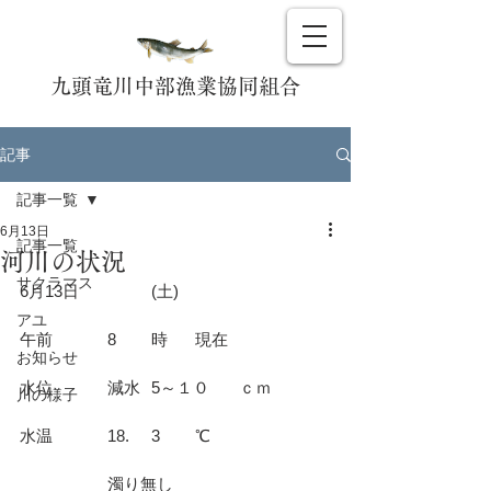
九頭竜川中部漁業協同組合
記事
記事一覧
6月13日
記事一覧
河川の状況
サクラマス
6月13日		(土)				
アユ
午前		8	時	現在			
お知らせ
水位		減水	5～１０	ｃｍ		
川の様子
水温		18.	3	℃			
		濁り無し				