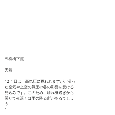
五松橋下流						
天気							
"２４日は、高気圧に覆われますが、湿っ
た空気や上空の気圧の谷の影響を受ける
見込みです。このため、晴れ昼過ぎから
曇りで夜遅くは雨の降る所があるでしょ
う
"							