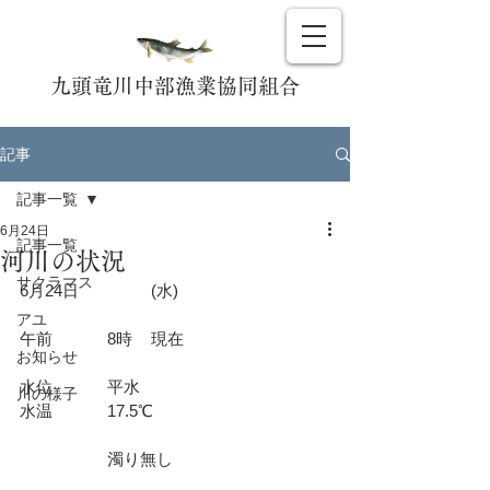
九頭竜川中部漁業協同組合
記事
記事一覧
6月24日
記事一覧
河川の状況
サクラマス
6月24日		(水)				
アユ
午前		8時	現在				
お知らせ
水位		平水					
川の様子
水温		17.5℃				
		濁り無し				