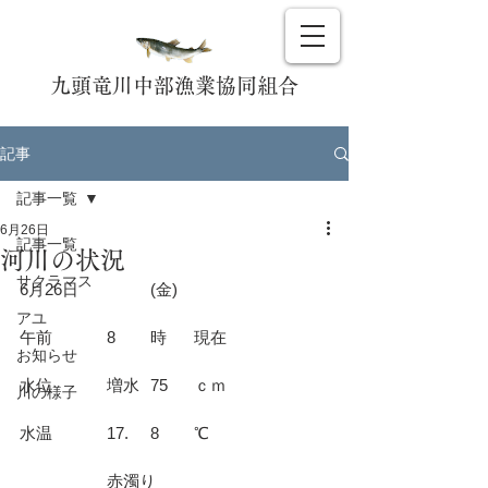
九頭竜川中部漁業協同組合
記事
記事一覧
6月26日
記事一覧
河川の状況
サクラマス
6月26日		(金)				
アユ
午前		8	時	現在			
お知らせ
水位		増水	75	ｃｍ			
川の様子
水温		17.	8	℃			
		赤濁り				