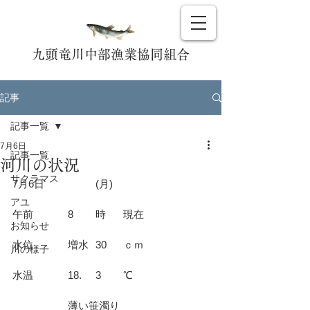
九頭竜川中部漁業協同組合
記事
記事一覧
7月6日
記事一覧
河川の状況
サクラマス
7月6日		(月)				
アユ
午前		8	時	現在			
お知らせ
水位		増水	30	ｃｍ			
川の様子
水温		18.	3	℃			
		薄い笹濁り				