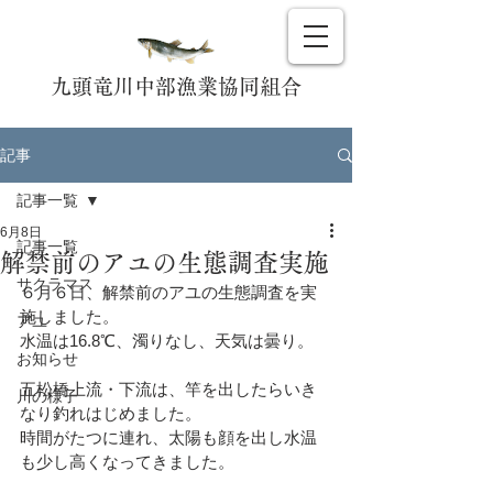
九頭竜川中部漁業協同組合
記事
記事一覧
6月8日
記事一覧
解禁前のアユの生態調査実施
サクラマス
６月６日、解禁前のアユの生態調査を実
施しました。
アユ
水温は16.8℃、濁りなし、天気は曇り。
お知らせ
五松橋上流・下流は、竿を出したらいき
川の様子
なり釣れはじめました。
時間がたつに連れ、太陽も顔を出し水温
も少し高くなってきました。