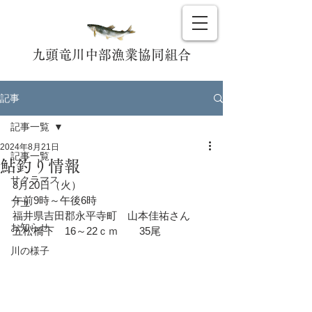
九頭竜川中部漁業協同組合
記事
記事一覧
2024年8月21日
記事一覧
鮎釣り情報
サクラマス
8月20日（火）
午前9時～午後6時
アユ
福井県吉田郡永平寺町　山本佳祐さん
お知らせ
五松橋下　16～22ｃｍ　　35尾
川の様子