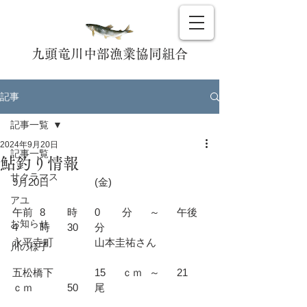
九頭竜川中部漁業協同組合
記事
記事一覧
2024年9月20日
記事一覧
鮎釣り情報
サクラマス
9月20日		(金)				
アユ
午前	8	時	0	分	～	午後	
お知らせ
4	時	30	分
永平寺町		山本圭祐さん		
川の様子
五松橋下		15	ｃｍ	～	21	
ｃｍ		50	尾	