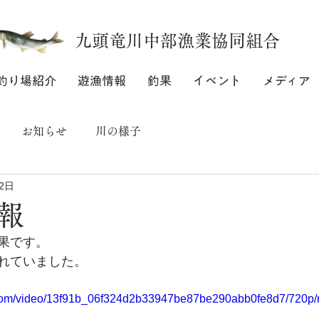
九頭竜川中部漁業協同組合
釣り場紹介
遊漁情報
釣果
イベント
メディア
お知らせ
川の様子
2日
報
果です。
れていました。
ic.com/video/13f91b_06f324d2b33947be87be290abb0fe8d7/720p/