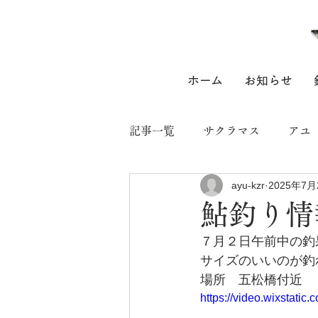
ホーム
お知らせ
記事一覧
サクラマス
アユ
ayu-kzr
2025年7月
鮎釣り情
７月２日午前中の釣
サイズのいいのが釣
場所　五松橋付近
https://video.wixstat