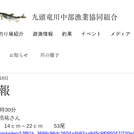
九頭竜川中部漁業協同組合
釣り場紹介
遊漁情報
釣果
イベント
メディア
お知らせ
川の様子
18日
報
時30分
浩祐さん
14ｃｍ～22ｃｍ　　53尾
ic.com/video/13f91b_3698c96dc2604a4b92aa945c6f095047/720p/