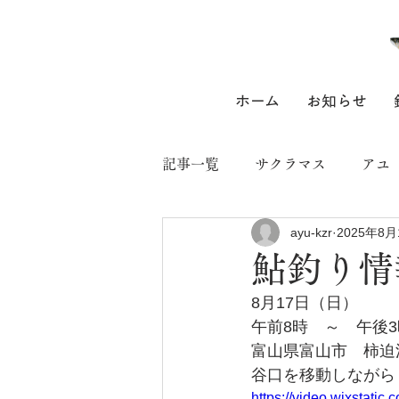
ホーム
お知らせ
記事一覧
サクラマス
アユ
ayu-kzr
2025年8月
鮎釣り情
8月17日（日）
午前8時　～　午後3
富山県富山市　柿迫
谷口を移動しながら　
https://video.wixstat