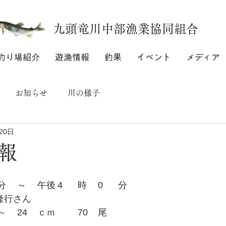
九頭竜川中部漁業協同組合
釣り場紹介
遊漁情報
釣果
イベント
メディア
お知らせ
川の様子
20日
報
8月19日		(火)								
午前	7	時		分	～	午後	4	時	0	分
福井市		小林隆行さん								
飯島		15	ｃｍ	～	24	ｃｍ		70	尾	